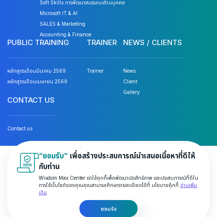
Soft Skills การพัฒนาสมรรถนะส่วนบุคคล
Microsoft IT & AI
SALES & Marketing
Accounting & Finance
PUBLIC TRAINING
TRAINER
NEWS / CLIENTS
หลักสูตรเดือนมีนาคม 2569
Trainer
News
หลักสูตรเดือนเมษายน 2569
Client
Gallery
CONTACT US
Contact us
“ยอมรับ”
เพื่อสร้างประสบการณ์นำเสนอเนื้อหาที่ดีให้
© 2026 Wisdom Max Center Company Limited. All rights
กับท่าน
reserved.
Wisdom Max Center เราใช้คุกกี้เพื่อพัฒนาประสิทธิภาพ และประสบการณ์ที่ดีใน
การใช้เว็บไซต์ของคุณคุณสามารถศึกษารายละเอียดได้ที่ นโยบายคุ้กกี้
อ่านเพิ่ม
Privacy & Policy
Terms and Conditions
เติม
ยอมรับ