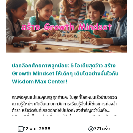
ปลดล็อกศักยภาพลูกน้อย: 5 ไอเดียสุดว้าว สร้าง
Growth Mindset ให้เด็กๆ เติบโตอย่างมั่นใจกับ
Wisdom Max Center!
คุณพ่อคุณแม่และคุณครูทุกท่านคะ ในยุคที่โลกหมุนเร็วปานจรวด
ความรู้ใหม่ๆ เกิดขึ้นแทบทุกวัน การเรียนรู้จึงไม่ใช่แค่การท่องจำ
ตำรา หรือวัดกันที่เกรดอีกต่อไปแล้วค่ะ สิ่งสำคัญกว่านั้นคือ
"ทัศนคติที่แข็งแกร่ง" ที่จะช่วยให้เด็กๆ ของเราปรับตัว กล้าเผชิญ
ความท้าทาย และเรียนรู้จากทุกประสบการณ์ที่เข้ามาในชีวิต ที่
12 พ.ย. 2568
771 ครั้ง
Wisdom Max Center เราเข้าใจถึงความสำคัญนี้ดี และเชื่อมั่น