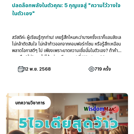
ปลดล็อกพลังในตัวคุณ: 5 กุญแจสู่ "ความไว้วางใจ
ในตัวเอง"
สวัสดีค่ะ ผู้เรียนรู้ทุกท่าน! เคยรู้สึกไหมคะว่าบางครั้งเราก็แอบลังเล
ไม่กล้าตัดสินใจ ไม่กล้าก้าวออกจากคอมฟอร์ทโซน หรือรู้สึกเหมือน
พลาดโอกาสดีๆ ไป เพียงเพราะขาดความเชื่อมั่นในตัวเอง? ถ้าคำ
ตอบคือ "ใช่" คุณไม่ได้อยู่คนเดียวนะคะ! ที่ Wisdom Max
Center เราเข้าใจดีว่า "ความไว้วางใจในตัวเอง" หรือ Self-
12 พ.ย. 2568
719 ครั้ง
Trust นั้นสำคัญแค่ไหน มันไม่ใช่แค่ทักษะ แต่เป็นเสมือนประตูบาน
สำคัญที่จะเปิดไปสู่ความสำเร็จในทุกๆ ด้านของชีวิต ไม่ว่าจะเป็น
เรื่องการทำงาน การเรียนรู้ ความสัมพันธ์ หรือแม้แต่การใช้ชีวิต
ประจำวันให้มีความสุขและมั่นใจ วันนี้ Wisdom Max Center
อยากชวนคุณมาไขความลับของการสร้างความไว้วางใจในตัวเอง
บทความวิชาการ
อย่างเป็นกันเองและเข้าใจง่าย พร้อม 5 เคล็ดลับที่เราคัดสรรมา
เป็นพิเศษ เพื่อให้คุณสามารถนำไปปรับใช้ได้จริง และปลดล็อก
ศักยภาพอันไร้ขีดจำกัดที่ซ่อนอยู่ในตัวคุณ!