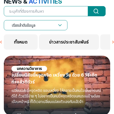
NEWS &
ACTIVITIES
เรียงลำดับข้อมูล
ทั้งหมด
ข่าวสารประชาสัมพันธ์
P
บทความวิชาการ
เปลี่ยนนิสัยขี้หงุดหงิด เหวี่ยง วีน ด้วย 6 วิธีเด็ด
ทำแล้วดีชัวร์
เปลี่ยนนิสัยขี้หงุดหงิด ชอบเหวี่ยง ให้กลายเป็นคนใจเย็นอารมณ์
ดีได้ ด้วยวิธีง่าย ๆ ไม่อยากเป็นคนขี้หงุดหงิดจนคนรอบข้างต้อง
เบือนหน้าหนี ก็ได้เวลาเปลี่ยนแปลงตัวเองกันแล้วจ้า