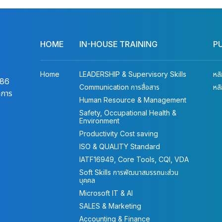
HOME
IN-HOUSE TRAINING
P
Home
LEADERSHIP & Supervisory Skills
หล
486
Communication การสื่อสาร
หล
าการ
Human Resource & Management
Safety, Occupational Health &
Environment
Productivity Cost saving
ISO & QUALITY Standard
IATF16949, Core Tools, CQI, VDA
Soft Skills การพัฒนาสมรรถนะส่วน
บุคคล
Microsoft IT & AI
SALES & Marketing
Accounting & Finance