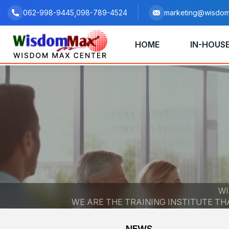
,
062-998-9445
098-789-4524
marketing@wisdom
HOME
IN-HOUSE
WI
WE ARE THE TRAINING INSTITUTE T
NEWS