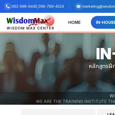
,
062-998-9445
098-789-4524
marketing@wisdom
HOME
IN-HOUS
IN
หลักสูตรฝ
WI
WE ARE THE TRAINING INSTITUTE T
LEA