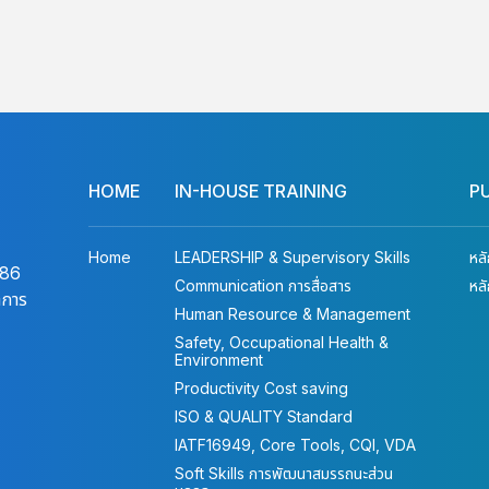
HOME
IN-HOUSE TRAINING
P
Home
LEADERSHIP & Supervisory Skills
หล
486
Communication การสื่อสาร
หล
าการ
Human Resource & Management
Safety, Occupational Health &
Environment
Productivity Cost saving
ISO & QUALITY Standard
IATF16949, Core Tools, CQI, VDA
Soft Skills การพัฒนาสมรรถนะส่วน