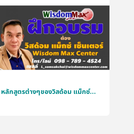
หลักสูตรต่างๆของวิสด้อม แม็กซ์
เพรา
เซ็นเตอร์ ที่ให้บริการอบรม
“วิสด้
ด้วยเหต
Wis
ยอดเยี
Custo