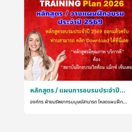
หลักสูตร / แผนการอบรมประจำปี
2569
องค์กร ฝ่ายมรัพยากรมนุษย์สามารถ โหลดแผนฝึก
อบรม เพื่อเลือกหลักสูตร วางแผนฝึกอบรมได้