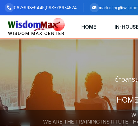
,
062-998-9445
098-789-4524
marketing@wisdom
HOME
IN-HOUSE
ข่าวสาร
HOM
WI
WE ARE THE TRAINING INSTITUTE T