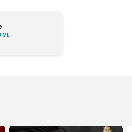
e
5 Mb