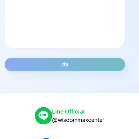
ส่ง
Line Official
@wisdommaxcenter