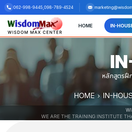
,
062-998-9445
098-789-4524
marketing@wisdom
HOME
IN-HOUS
IN
หลักสูตรฝ
HOME
IN-HOUS
WI
WE ARE THE TRAINING INSTITUTE T