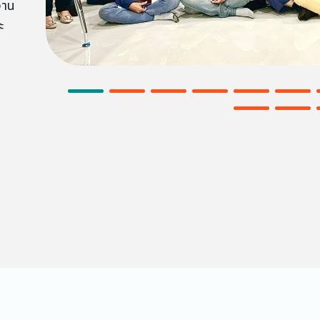
งาน
ะ