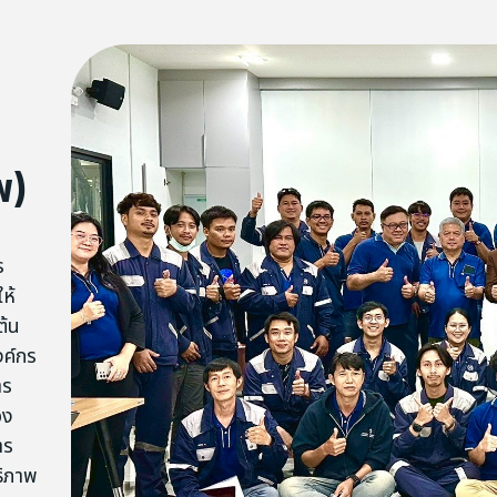
พ)
ร
ห้
ต้น
งค์กร
าร
อง
าร
ธิภาพ